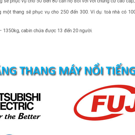
 sẽ phục vụ cho 50 đến 80 căn hộ đối với với chung cư cao cấp, 
 một thang sẽ phục vụ cho 250 đến 300. Ví dụ: toà nhà có 100
 – 1350kg, cabin chứa được 13 đến 20 người.