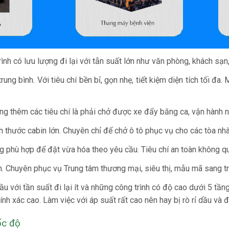
h có lưu lượng đi lại với tẫn suất lớn như văn phòng, khách sạn, 
ung bình. Với tiêu chí bền bỉ, gọn nhẹ, tiết kiệm diện tích tối đa.
g thêm các tiêu chí là phải chở được xe đẩy băng ca, vận hành n
h thước cabin lớn. Chuyên chỉ để chở ô tô phục vụ cho các tòa nhà
ng phù hợp để đặt vừa hóa theo yêu cầu. Tiêu chí an toàn không q
. Chuyên phục vụ Trung tâm thương mại, siêu thị, mẫu mã sang trọ
 với tần suất đi lại ít và những công trình có độ cao dưới 5 tần
ính xác cao. Làm việc với áp suất rất cao nên hay bị rò rỉ dầu và
ốc độ