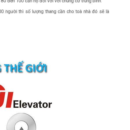
80 đến 100 căn hộ đối với với chung cư trung bình.
0 người thì số lượng thang cần cho toà nhà đó sẽ là